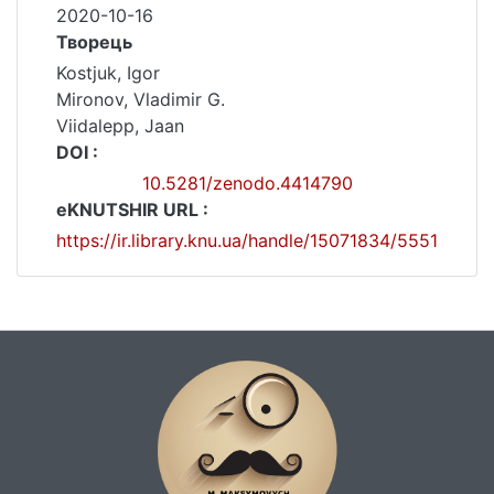
2020-10-16
Творець
Kostjuk, Igor
Mironov, Vladimir G.
Viidalepp, Jaan
DOI :
10.5281/zenodo.4414790
eKNUTSHIR URL :
https://ir.library.knu.ua/handle/15071834/5551