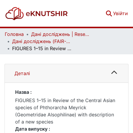
(c
Увійти
Головна
Дані досліджень | Research data
Дані досліджень (FAIR-дані) | Research data (FAIR data)
FIGURES 1–15 in Review of the Central Asian species of Phthorarcha Meyrick (Geometridae Alsophilinae) with description of a new species
Деталі
Назва :
FIGURES 1–15 in Review of the Central Asian
species of Phthorarcha Meyrick
(Geometridae Alsophilinae) with description
of a new species
Дата випуску :