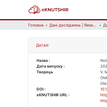
Головна
Дані досліджень | Research data
Деталі
Назва :
Not
Дата випуску :
202
Творець
V. 
Ole
Ole
DOI :
10.
eKNUTSHIR URL :
htt
htt