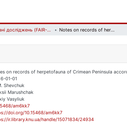
Дані досліджень (FAIR-дані) | Research data (FAIR data)
Notes on records of herpetofauna of Crimean Peninsula according to published literature resources
es on records of herpetofauna of Crimean Peninsula accordi
6-01-01
M. Shevchuk
ksii Marushchak
xiy Vasyliuk
15468/am6kk7
ps://doi.org/10.15468/am6kk7
ps://ir.library.knu.ua/handle/15071834/24934