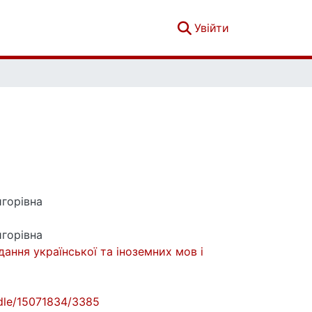
(current)
Увійти
горівна
горівна
ння української та іноземних мов і
andle/15071834/3385