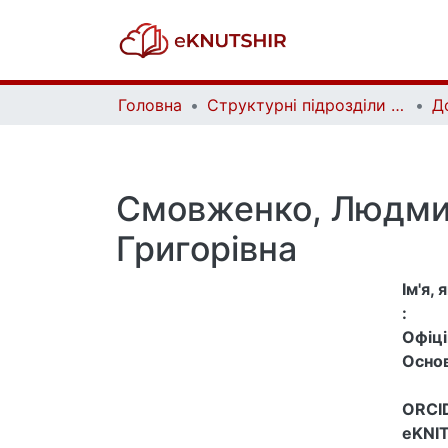
Головна
Структурні підрозділи Київського національного університету імені Тараса Шевченка та Організації | Faculties, Institutes and Departments of Taras Shevchenko National University of Kyiv and Organizations
Д
Смовженко, Людм
Григорівна
Ім'я,
:
Офіцій
Основ
ORCID
eKNIT