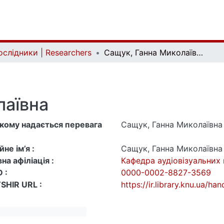
ослідники | Researchers
Сащук, Ганна Миколаївна
лаївна
 якому надається перевага
Сащук, Ганна Миколаївна
не ім’я :
Сащук, Ганна Миколаївна
на афіліація :
Кафедра аудіовізуальних
 :
0000-0002-8827-3569
SHIR URL :
https://ir.library.knu.ua/h