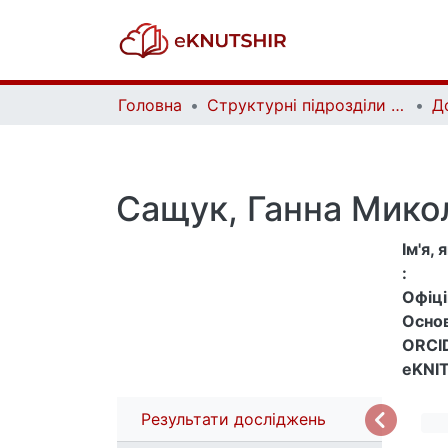
Головна
Структурні підрозділи Київського національного університету імені Тараса Шевченка та Організації | Faculties, Institutes and Departments of Taras Shevchenko National University of Kyiv and Organizations
Д
Сащук, Ганна Мико
Ім'я,
:
Офіцій
Основ
ORCID
eKNIT
Результати досліджень