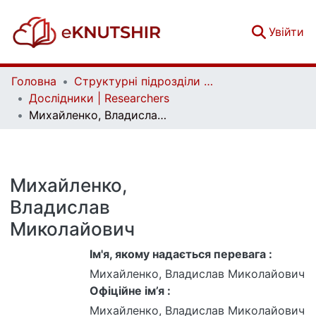
(c
Увійти
Головна
Структурні підрозділи Київського національного університету імені Тараса Шевченка та Організації | Faculties, Institutes and Departments of Taras Shevchenko National University of Kyiv and Organizations
Дослідники | Researchers
Михайленко, Владислав Миколайович
Михайленко,
Владислав
Миколайович
Ім'я, якому надається перевага :
Михайленко, Владислав Миколайович
Офіційне ім’я :
Михайленко, Владислав Миколайович