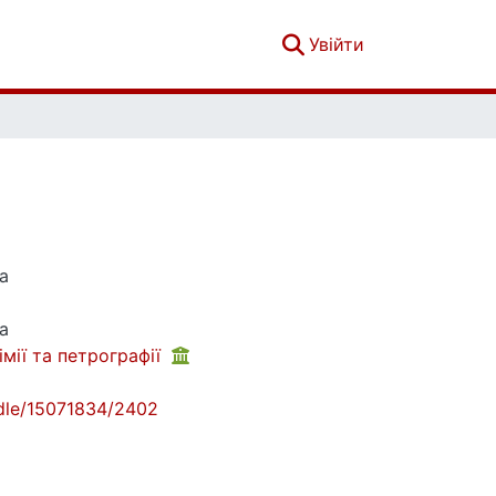
(current)
Увійти
а
а
імії та петрографії
andle/15071834/2402