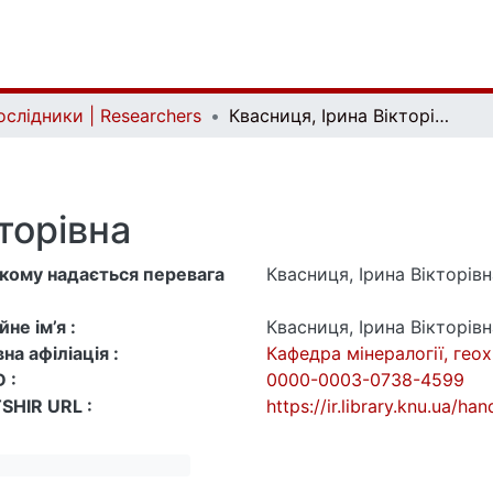
ослідники | Researchers
Квасниця, Ірина Вікторівна
торівна
 якому надається перевага
Квасниця, Ірина Вікторівн
не ім’я :
Квасниця, Ірина Вікторівн
на афіліація :
Кафедра мінералогії, геох
 :
0000-0003-0738-4599
SHIR URL :
https://ir.library.knu.ua/h