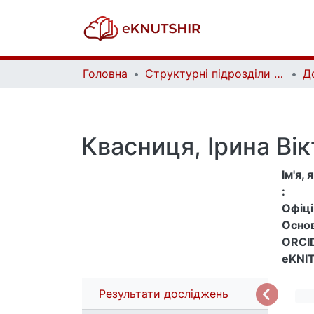
Головна
Структурні підрозділи Київського національного університету імені Тараса Шевченка та Організації | Faculties, Institutes and Departments of Taras Shevchenko National University of Kyiv and Organizations
Д
Квасниця, Ірина Вік
Ім'я,
:
Офіцій
Основ
ORCID
eKNIT
Результати досліджень