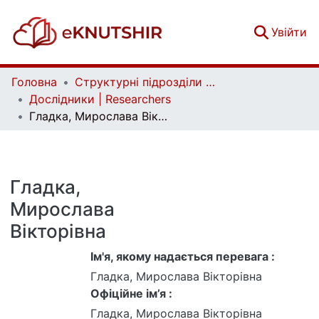
(c
Увійти
Головна
Структурні підрозділи Київського національного університету імені Тараса Шевченка та Організації | Faculties, Institutes and Departments of Taras Shevchenko National University of Kyiv and Organizations
Дослідники | Researchers
Гладка, Мирослава Вікторівна
Гладка,
Мирослава
Вікторівна
Ім'я, якому надається перевага :
Гладка, Мирослава Вікторівна
Офіційне ім’я :
Гладка, Мирослава Вікторівна