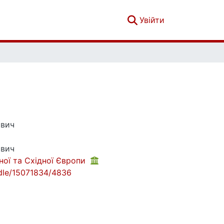
(current)
Увійти
ович
ович
ної та Східної Європи
andle/15071834/4836