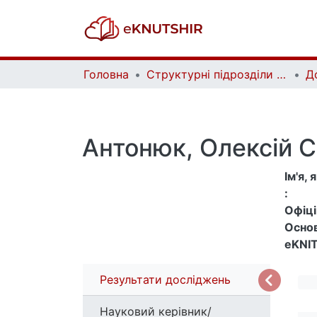
Головна
Структурні підрозділи Київського національного університету імені Тараса Шевченка та Організації | Faculties, Institutes and Departments of Taras Shevchenko National University of Kyiv and Organizations
Д
Антонюк, Олексій С
Ім'я,
:
Офіцій
Основ
eKNIT
Результати досліджень
Науковий керівник/