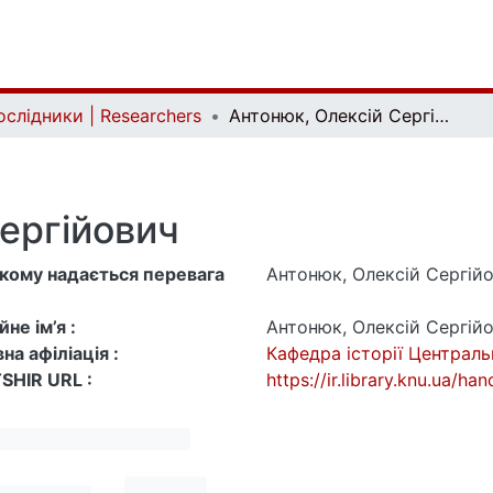
ослідники | Researchers
Антонюк, Олексій Сергійович
ергійович
 якому надається перевага
Антонюк, Олексій Сергій
не ім’я :
Антонюк, Олексій Сергій
на афіліація :
Кафедра історії Централь
SHIR URL :
https://ir.library.knu.ua/h