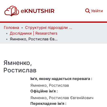
(c
Увійти
Головна
Структурні підрозділи Київського національного університету імені Тараса Шевченка та Організації | Faculties, Institutes and Departments of Taras Shevchenko National University of Kyiv and Organizations
Дослідники | Researchers
Ямненко, Ростислав Євгенійович
Ямненко,
Ростислав
Ім'я, якому надається перевага :
Ямненко, Ростислав
Офіційне ім’я :
Ямненко, Ростислав Євгенійович
Перекладене ім’я :