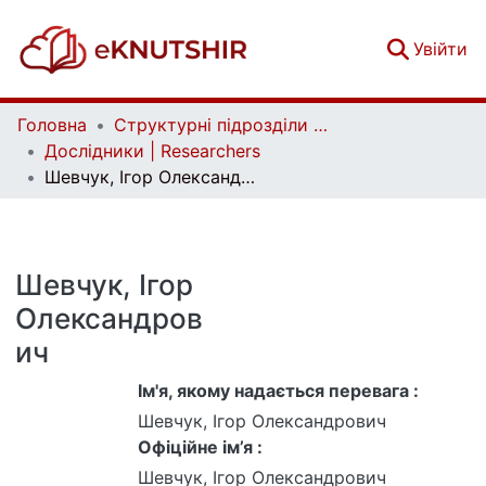
(c
Увійти
Головна
Структурні підрозділи Київського національного університету імені Тараса Шевченка та Організації | Faculties, Institutes and Departments of Taras Shevchenko National University of Kyiv and Organizations
Дослідники | Researchers
Шевчук, Ігор Олександрович
Шевчук, Ігор
Олександров
ич
Ім'я, якому надається перевага :
Шевчук, Ігор Олександрович
Офіційне ім’я :
Шевчук, Ігор Олександрович