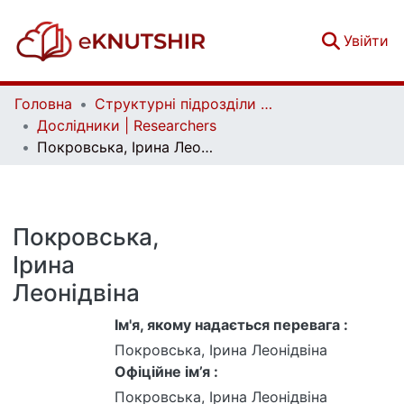
(c
Увійти
Головна
Структурні підрозділи Київського національного університету імені Тараса Шевченка та Організації | Faculties, Institutes and Departments of Taras Shevchenko National University of Kyiv and Organizations
Дослідники | Researchers
Покровська, Ірина Леонідвіна
Покровська,
Ірина
Леонідвіна
Ім'я, якому надається перевага :
Покровська, Ірина Леонідвіна
Офіційне ім’я :
Покровська, Ірина Леонідвіна