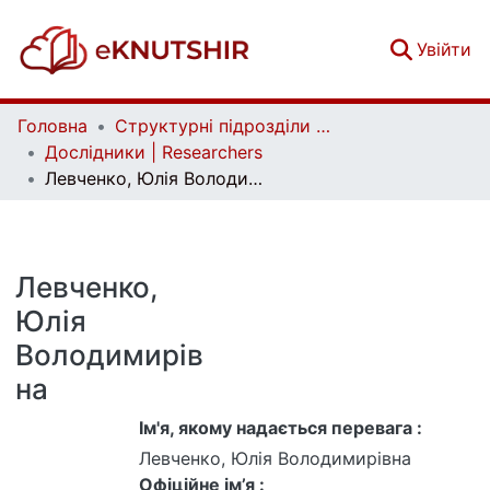
(c
Увійти
Головна
Структурні підрозділи Київського національного університету імені Тараса Шевченка та Організації | Faculties, Institutes and Departments of Taras Shevchenko National University of Kyiv and Organizations
Дослідники | Researchers
Левченко, Юлія Володимирівна
Левченко,
Юлія
Володимирів
на
Ім'я, якому надається перевага :
Левченко, Юлія Володимирівна
Офіційне ім’я :