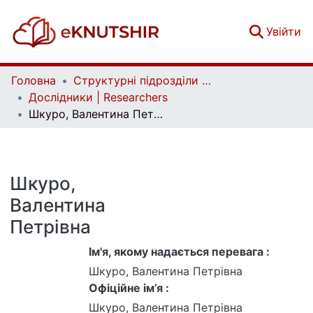
(c
Увійти
Головна
Структурні підрозділи Київського національного університету імені Тараса Шевченка та Організації | Faculties, Institutes and Departments of Taras Shevchenko National University of Kyiv and Organizations
Дослідники | Researchers
Шкуро, Валентина Петрівна
Шкуро,
Валентина
Петрівна
Ім'я, якому надається перевага :
Шкуро, Валентина Петрівна
Офіційне ім’я :
Шкуро, Валентина Петрівна