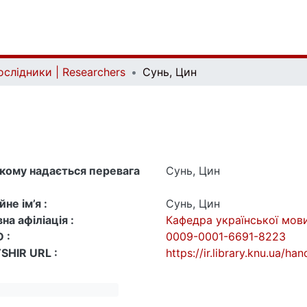
ослідники | Researchers
Сунь, Цин
 якому надається перевага
Сунь, Цин
не ім’я :
Сунь, Цин
на афіліація :
Кафедра української мови
 :
0009-0001-6691-8223
SHIR URL :
https://ir.library.knu.ua/h