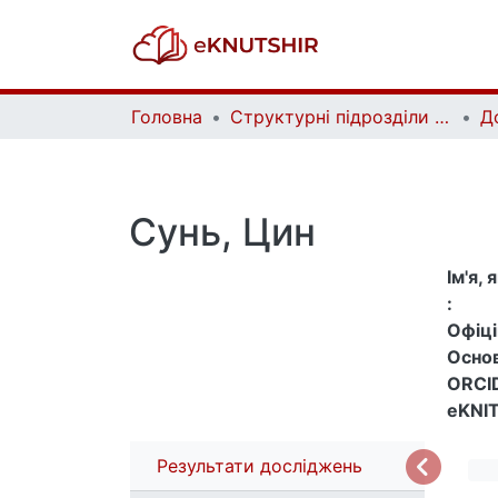
Головна
Структурні підрозділи Київського національного університету імені Тараса Шевченка та Організації | Faculties, Institutes and Departments of Taras Shevchenko National University of Kyiv and Organizations
Д
Сунь, Цин
Ім'я,
:
Офіцій
Основ
ORCID
eKNIT
Результати досліджень