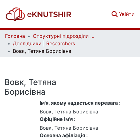
(c
Увійти
Головна
Структурні підрозділи Київського національного університету імені Тараса Шевченка та Організації | Faculties, Institutes and Departments of Taras Shevchenko National University of Kyiv and Organizations
Дослідники | Researchers
Вовк, Тетяна Борисівна
Вовк, Тетяна
Борисівна
Ім'я, якому надається перевага :
Вовк, Тетяна Борисівна
Офіційне ім’я :
Вовк, Тетяна Борисівна
Основна афіліація :