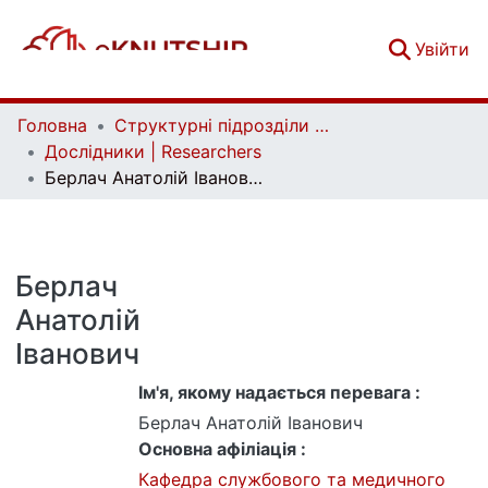
(c
Увійти
Головна
Структурні підрозділи Київського національного університету імені Тараса Шевченка та Організації | Faculties, Institutes and Departments of Taras Shevchenko National University of Kyiv and Organizations
Дослідники | Researchers
Берлач Анатолій Іванович
Берлач
Анатолій
Іванович
Ім'я, якому надається перевага :
Берлач Анатолій Іванович
Основна афіліація :
Кафедра службового та медичного