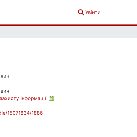
(current)
Увійти
ович
ович
 захисту інформації
andle/15071834/1886