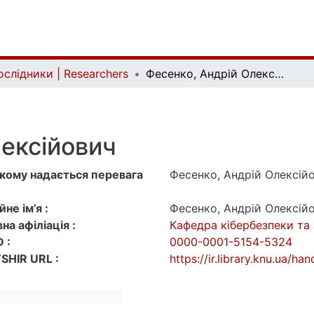
ослідники | Researchers
Фесенко, Андрій Олексійович
ексійович
 якому надається перевага
Фесенко, Андрій Олексій
не ім’я :
Фесенко, Андрій Олексій
на афіліація :
Кафедра кібербезпеки та
 :
0000-0001-5154-5324
SHIR URL :
https://ir.library.knu.ua/h