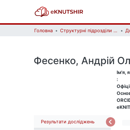
Головна
Структурні підрозділи Київського національного університету імені Тараса Шевченка та Організації | Faculties, Institutes and Departments of Taras Shevchenko National University of Kyiv and Organizations
Д
Фесенко, Андрій Ол
Ім'я,
:
Офіцій
Основ
ORCID
eKNIT
Результати досліджень