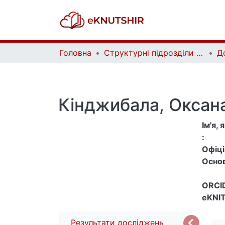
Головна
Структурні підрозділи Київського національного університету імені Тараса Шевченка та Організації | Faculties, Institutes and Departments of Taras Shevchenko National University of Kyiv and Organizations
Д
Кінджибала, Оксана
Ім'я,
:
Офіцій
Основ
ORCID
eKNIT
Результати досліджень