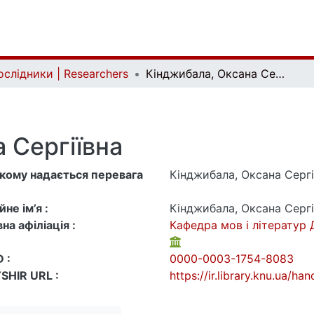
ослідники | Researchers
Кінджибала, Оксана Сергіївна
 Сергіївна
 якому надається перевага
Кінджибала, Оксана Сергі
не ім’я :
Кінджибала, Оксана Сергі
на афіліація :
Кафедра мов і літератур 
 :
0000-0003-1754-8083
SHIR URL :
https://ir.library.knu.ua/h