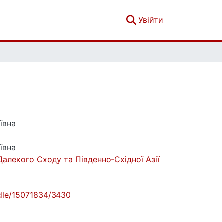
(current)
Увійти
ївна
ївна
Далекого Сходу та Південно-Східної Азії
andle/15071834/3430