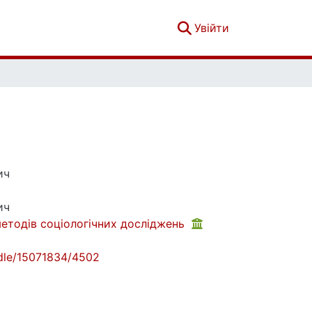
(current)
Увійти
ич
ич
методів соціологічних досліджень
andle/15071834/4502