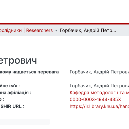
ослідники | Researchers
Горбачик, Андрій Петрович
етрович
 якому надається перевага
Горбачик, Андрій Петров
не ім’я :
Горбачик, Андрій Петров
на афіліація :
Кафедра методології та 
 :
0000-0003-1944-435X
SHIR URL :
https://ir.library.knu.ua/h