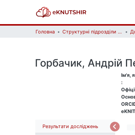
Головна
Структурні підрозділи Київського національного університету імені Тараса Шевченка та Організації | Faculties, Institutes and Departments of Taras Shevchenko National University of Kyiv and Organizations
Д
Горбачик, Андрій П
Ім'я,
:
Офіцій
Основ
ORCID
eKNIT
Результати досліджень