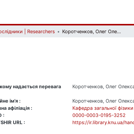
ослідники | Researchers
Коротченков, Олег Олександрович
 якому надається перевага
Коротченков, Олег Олекс
не ім’я :
Коротченков, Олег Олекс
на афіліація :
Кафедра загальної фізик
 :
0000-0003-0195-3252
SHIR URL :
https://ir.library.knu.ua/h