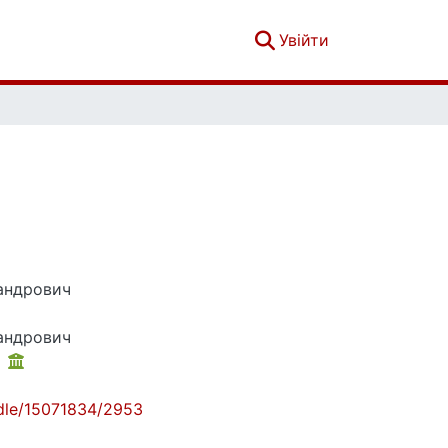
(current)
Увійти
андрович
андрович
и
andle/15071834/2953