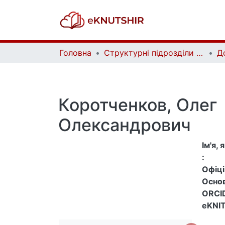
Головна
Структурні підрозділи Київського національного університету імені Тараса Шевченка та Організації | Faculties, Institutes and Departments of Taras Shevchenko National University of Kyiv and Organizations
Д
Коротченков, Олег
Олександрович
Ім'я,
:
Офіцій
Основ
ORCID
eKNIT