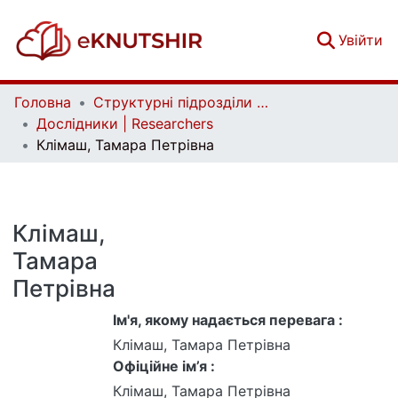
(c
Увійти
Головна
Структурні підрозділи Київського національного університету імені Тараса Шевченка та Організації | Faculties, Institutes and Departments of Taras Shevchenko National University of Kyiv and Organizations
Дослідники | Researchers
Клімаш, Тамара Петрівна
Клімаш,
Тамара
Петрівна
Ім'я, якому надається перевага :
Клімаш, Тамара Петрівна
Офіційне ім’я :
Клімаш, Тамара Петрівна