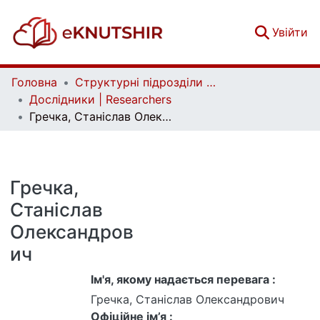
(c
Увійти
Головна
Структурні підрозділи Київського національного університету імені Тараса Шевченка та Організації | Faculties, Institutes and Departments of Taras Shevchenko National University of Kyiv and Organizations
Дослідники | Researchers
Гречка, Станіслав Олександрович
Гречка,
Станіслав
Олександров
ич
Ім'я, якому надається перевага :
Гречка, Станіслав Олександрович
Офіційне ім’я :