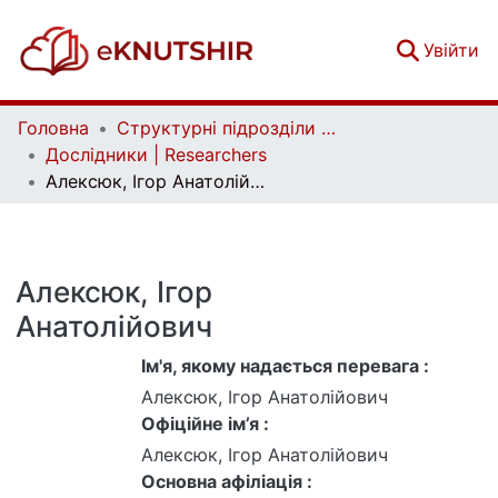
(c
Увійти
Головна
Структурні підрозділи Київського національного університету імені Тараса Шевченка та Організації | Faculties, Institutes and Departments of Taras Shevchenko National University of Kyiv and Organizations
Дослідники | Researchers
Алексюк, Ігор Анатолійович
Алексюк, Ігор
Анатолійович
Ім'я, якому надається перевага :
Алексюк, Ігор Анатолійович
Офіційне ім’я :
Алексюк, Ігор Анатолійович
Основна афіліація :