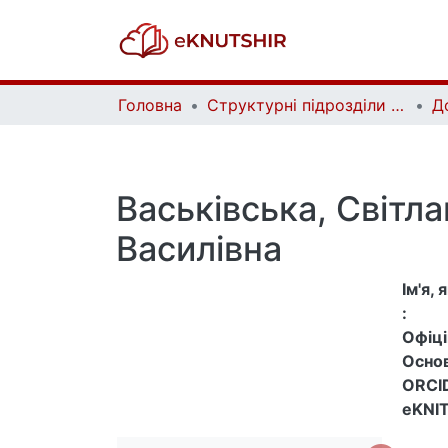
Головна
Структурні підрозділи Київського національного університету імені Тараса Шевченка та Організації | Faculties, Institutes and Departments of Taras Shevchenko National University of Kyiv and Organizations
Д
Васьківська, Світла
Василівна
Ім'я,
:
Офіцій
Основ
ORCID
eKNIT