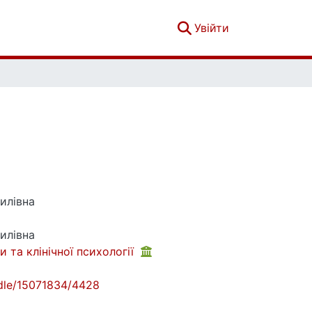
(current)
Увійти
силівна
силівна
 та клінічної психології
andle/15071834/4428