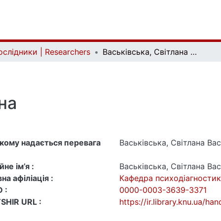
ослідники | Researchers
Васьківська, Світлана Василівна
на
 якому надається перевага
Васьківська, Світлана Ва
не ім’я :
Васьківська, Світлана Ва
на афіліація :
Кафедра психодіагностики
 :
0000-0003-3639-3371
SHIR URL :
https://ir.library.knu.ua/h