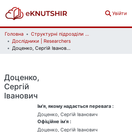
(c
Увійти
Головна
Структурні підрозділи Київського національного університету імені Тараса Шевченка та Організації | Faculties, Institutes and Departments of Taras Shevchenko National University of Kyiv and Organizations
Дослідники | Researchers
Доценко, Сергій Іванович
Доценко,
Сергій
Іванович
Ім'я, якому надається перевага :
Доценко, Сергій Іванович
Офіційне ім’я :
Доценко, Сергій Іванович