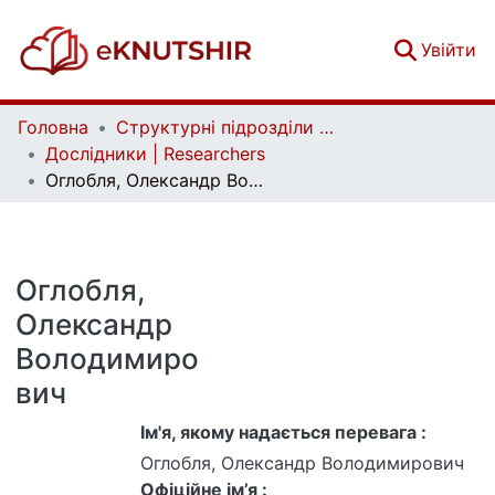
(c
Увійти
Головна
Структурні підрозділи Київського національного університету імені Тараса Шевченка та Організації | Faculties, Institutes and Departments of Taras Shevchenko National University of Kyiv and Organizations
Дослідники | Researchers
Оглобля, Олександр Володимирович
Оглобля,
Олександр
Володимиро
вич
Ім'я, якому надається перевага :
Оглобля, Олександр Володимирович
Офіційне ім’я :