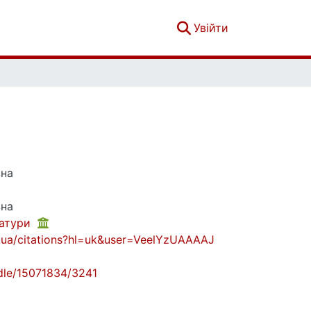
(current)
Увійти
вна
вна
ратури
m.ua/citations?hl=uk&user=VeelYzUAAAAJ
andle/15071834/3241