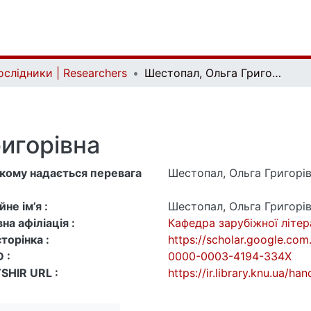
ослідники | Researchers
Шестопал, Ольга Григорівна
игорівна
 якому надається перевага
Шестопал, Ольга Григорі
не ім’я :
Шестопал, Ольга Григорі
на афіліація :
Кафедра зарубіжної літе
торінка :
https://scholar.google.co
 :
0000-0003-4194-334X
SHIR URL :
https://ir.library.knu.ua/h