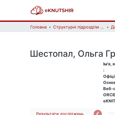
Головна
Структурні підрозділи Київського національного університету імені Тараса Шевченка та Організації | Faculties, Institutes and Departments of Taras Shevchenko National University of Kyiv and Organizations
Д
Шестопал, Ольга Гр
Ім'я,
:
Офіцій
Основ
Веб-с
ORCID
eKNIT
Результати досліджень