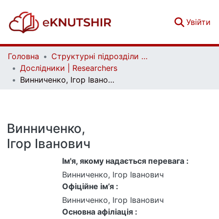
(c
Увійти
Головна
Структурні підрозділи Київського національного університету імені Тараса Шевченка та Організації | Faculties, Institutes and Departments of Taras Shevchenko National University of Kyiv and Organizations
Дослідники | Researchers
Винниченко, Ігор Іванович
Винниченко,
Ігор Іванович
Ім'я, якому надається перевага :
Винниченко, Ігор Іванович
Офіційне ім’я :
Винниченко, Ігор Іванович
Основна афіліація :