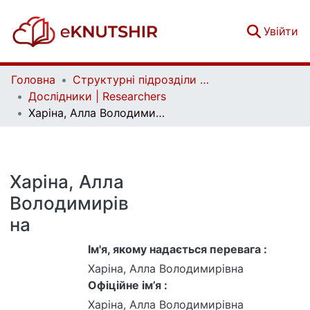
(c
Увійти
Головна
Структурні підрозділи Київського національного університету імені Тараса Шевченка та Організації | Faculties, Institutes and Departments of Taras Shevchenko National University of Kyiv and Organizations
Дослідники | Researchers
Харіна, Алла Володимирівна
Харіна, Алла
Володимирів
на
Ім'я, якому надається перевага :
Харіна, Алла Володимирівна
Офіційне ім’я :
Харіна, Алла Володимирівна