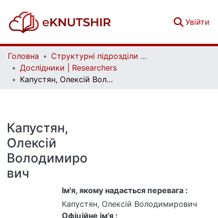
(c
Увійти
Головна
Структурні підрозділи Київського національного університету імені Тараса Шевченка та Організації | Faculties, Institutes and Departments of Taras Shevchenko National University of Kyiv and Organizations
Дослідники | Researchers
Капустян, Олексій Володимирович
Капустян,
Олексій
Володимиро
вич
Ім'я, якому надається перевага :
Капустян, Олексій Володимирович
Офіційне ім’я :