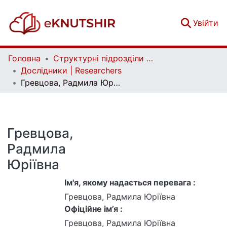
(c
Увійти
Головна
Структурні підрозділи Київського національного університету імені Тараса Шевченка та Організації | Faculties, Institutes and Departments of Taras Shevchenko National University of Kyiv and Organizations
Дослідники | Researchers
Гревцова, Радмила Юріївна
Гревцова,
Радмила
Юріївна
Ім'я, якому надається перевага :
Гревцова, Радмила Юріївна
Офіційне ім’я :
Гревцова, Радмила Юріївна