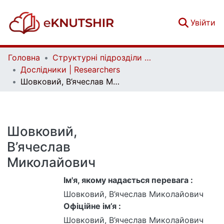
(c
Увійти
Головна
Структурні підрозділи Київського національного університету імені Тараса Шевченка та Організації | Faculties, Institutes and Departments of Taras Shevchenko National University of Kyiv and Organizations
Дослідники | Researchers
Шовковий, В’ячеслав Миколайович
Шовковий,
В’ячеслав
Миколайович
Ім'я, якому надається перевага :
Шовковий, В’ячеслав Миколайович
Офіційне ім’я :
Шовковий, В’ячеслав Миколайович