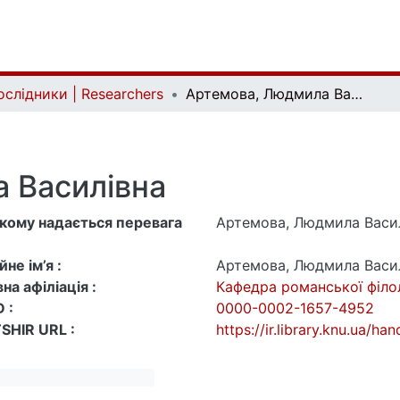
ослідники | Researchers
Артемова, Людмила Василівна
 Василівна
 якому надається перевага
Артемова, Людмила Васи
не ім’я :
Артемова, Людмила Васи
на афіліація :
Кафедра романської філо
 :
0000-0002-1657-4952
SHIR URL :
https://ir.library.knu.ua/h