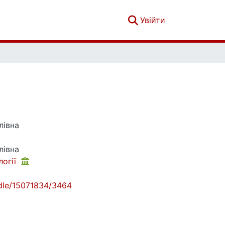
(current)
Увійти
лівна
лівна
логії
andle/15071834/3464