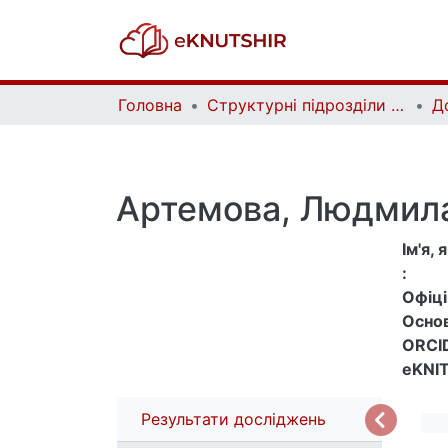
Головна
Структурні підрозділи Київського національного університету імені Тараса Шевченка та Організації | Faculties, Institutes and Departments of Taras Shevchenko National University of Kyiv and Organizations
Д
Артемова, Людмила
Ім'я,
:
Офіцій
Основ
ORCID
eKNIT
Результати досліджень