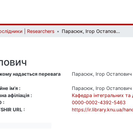
ослідники | Researchers
Парасюк, Ігор Остапович
пович
 якому надається перевага
Парасюк, Ігор Остапович
не ім’я :
Парасюк, Ігор Остапович
на афіліація :
Кафедра інтегральних та
 :
0000-0002-4392-5463
SHIR URL :
https://ir.library.knu.ua/h