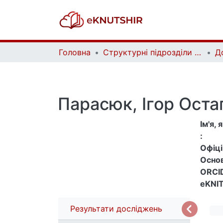
Головна
Структурні підрозділи Київського національного університету імені Тараса Шевченка та Організації | Faculties, Institutes and Departments of Taras Shevchenko National University of Kyiv and Organizations
Д
Парасюк, Ігор Оста
Ім'я,
:
Офіцій
Основ
ORCID
eKNIT
Результати досліджень