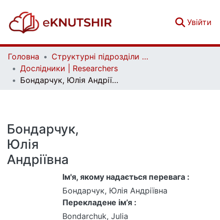
(c
Увійти
Головна
Структурні підрозділи Київського національного університету імені Тараса Шевченка та Організації | Faculties, Institutes and Departments of Taras Shevchenko National University of Kyiv and Organizations
Дослідники | Researchers
Бондарчук, Юлія Андріївна
Бондарчук,
Юлія
Андріївна
Ім'я, якому надається перевага :
Бондарчук, Юлія Андріївна
Перекладене ім’я :
Bondarchuk, Julia