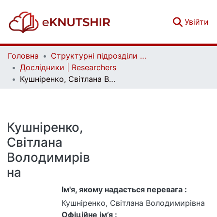
(c
Увійти
Головна
Структурні підрозділи Київського національного університету імені Тараса Шевченка та Організації | Faculties, Institutes and Departments of Taras Shevchenko National University of Kyiv and Organizations
Дослідники | Researchers
Кушніренко, Світлана Володимирівна
Кушніренко,
Світлана
Володимирів
на
Ім'я, якому надається перевага :
Кушніренко, Світлана Володимирівна
Офіційне ім’я :