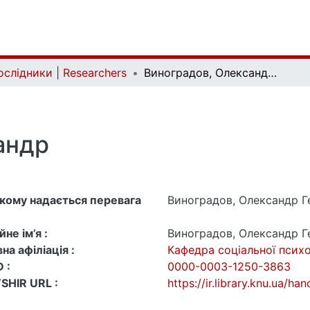
ослідники | Researchers
Виноградов, Олександр Геннадійович
андр
 якому надається перевага
Виноградов, Олександр Г
не ім’я :
Виноградов, Олександр Г
на афіліація :
Кафедра соціальної психо
 :
0000-0003-1250-3863
SHIR URL :
https://ir.library.knu.ua/h