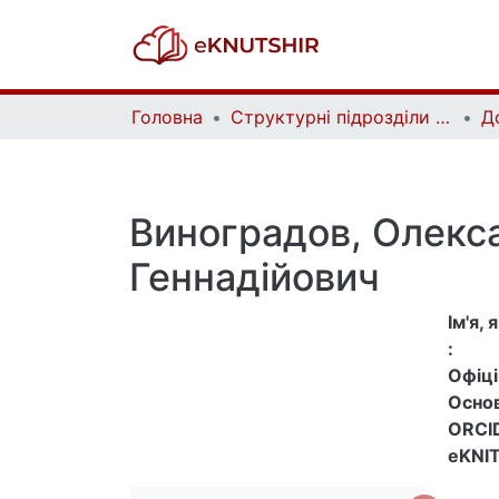
Головна
Структурні підрозділи Київського національного університету імені Тараса Шевченка та Організації | Faculties, Institutes and Departments of Taras Shevchenko National University of Kyiv and Organizations
Д
Виноградов, Олекс
Геннадійович
Ім'я,
:
Офіцій
Основ
ORCID
eKNIT