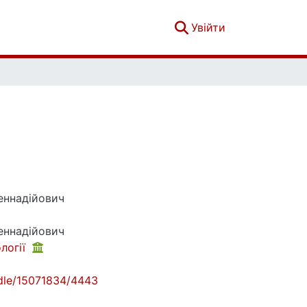
(current)
Увійти
еннадійович
еннадійович
логії
andle/15071834/4443