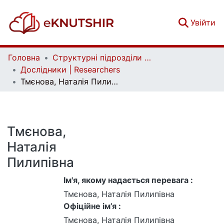
(c
Увійти
Головна
Структурні підрозділи Київського національного університету імені Тараса Шевченка та Організації | Faculties, Institutes and Departments of Taras Shevchenko National University of Kyiv and Organizations
Дослідники | Researchers
Тмєнова, Наталія Пилипівна
Тмєнова,
Наталія
Пилипівна
Ім'я, якому надається перевага :
Тмєнова, Наталія Пилипівна
Офіційне ім’я :
Тмєнова, Наталія Пилипівна