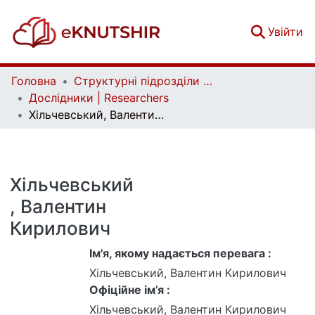
(c
Увійти
Головна
Структурні підрозділи Київського національного університету імені Тараса Шевченка та Організації | Faculties, Institutes and Departments of Taras Shevchenko National University of Kyiv and Organizations
Дослідники | Researchers
Хільчевський, Валентин Кирилович
Хільчевський
, Валентин
Кирилович
Ім'я, якому надається перевага :
Хільчевський, Валентин Кирилович
Офіційне ім’я :
Хільчевський, Валентин Кирилович