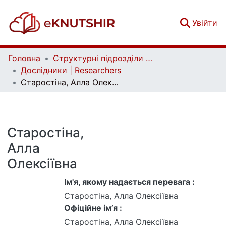
(c
Увійти
Головна
Структурні підрозділи Київського національного університету імені Тараса Шевченка та Організації | Faculties, Institutes and Departments of Taras Shevchenko National University of Kyiv and Organizations
Дослідники | Researchers
Старостіна, Алла Олексіївна
Старостіна,
Алла
Олексіївна
Ім'я, якому надається перевага :
Старостіна, Алла Олексіївна
Офіційне ім’я :
Старостіна, Алла Олексіївна