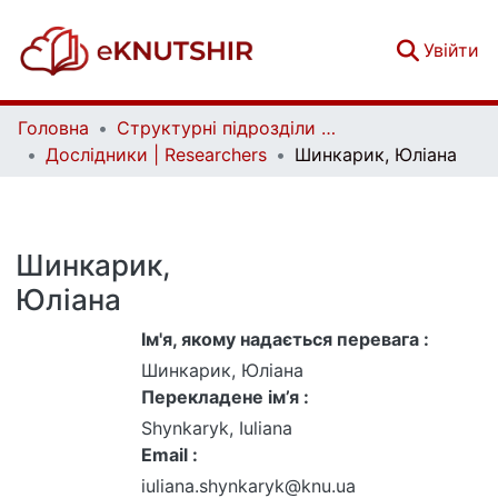
(c
Увійти
Головна
Структурні підрозділи Київського національного університету імені Тараса Шевченка та Організації | Faculties, Institutes and Departments of Taras Shevchenko National University of Kyiv and Organizations
Дослідники | Researchers
Шинкарик, Юліана
Шинкарик,
Юліана
Ім'я, якому надається перевага :
Шинкарик, Юліана
Перекладене ім’я :
Shynkaryk, Iuliana
Email :
iuliana.shynkaryk@knu.ua