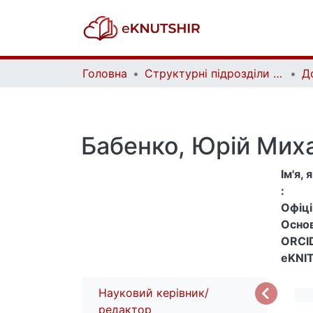
Головна
Структурні підрозділи Київського національного університету імені Тараса Шевченка та Організації | Faculties, Institutes and Departments of Taras Shevchenko National University of Kyiv and Organizations
Д
Бабенко, Юрій Мих
Ім'я,
:
Офіцій
Основ
ORCID
eKNIT
Науковий керівник/
редактор