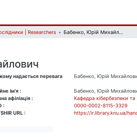
ослідники | Researchers
Бабенко, Юрій Михайлович
айлович
 якому надається перевага
Бабенко, Юрій Михайлов
не ім’я :
Бабенко, Юрій Михайлов
на афіліація :
Кафедра кібербезпеки та
 :
0000-0002-8115-3329
SHIR URL :
https://ir.library.knu.ua/h