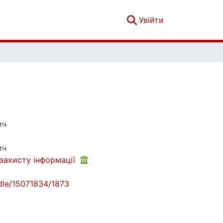
(current)
Увійти
ич
ич
 захисту інформації
andle/15071834/1873