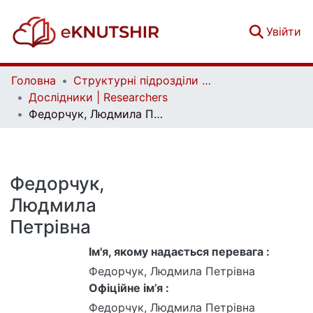
(c
Увійти
Головна
Структурні підрозділи Київського національного університету імені Тараса Шевченка та Організації | Faculties, Institutes and Departments of Taras Shevchenko National University of Kyiv and Organizations
Дослідники | Researchers
Федорчук, Людмила Петрівна
Федорчук,
Людмила
Петрівна
Ім'я, якому надається перевага :
Федорчук, Людмила Петрівна
Офіційне ім’я :
Федорчук, Людмила Петрівна