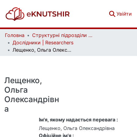
(c
Увійти
Головна
Структурні підрозділи Київського національного університету імені Тараса Шевченка та Організації | Faculties, Institutes and Departments of Taras Shevchenko National University of Kyiv and Organizations
Дослідники | Researchers
Лещенко, Ольга Олександрівна
Лещенко,
Ольга
Олександрівн
а
Ім'я, якому надається перевага :
Лещенко, Ольга Олександрівна
Офіційне ім’я :