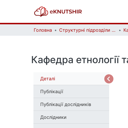
Головна
Структурні підрозділи Київського національного університету імені Тараса Шевченка та Організації | Faculties, Institutes and Departments of Taras Shevchenko National University of Kyiv and Organizations
К
Кафедра етнології 
Деталі
Публікації
Публікації дослідників
Дослідники