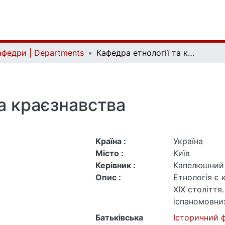
афедри | Departments
Кафедра етнології та краєзнавства
та краєзнавства
Країна :
Україна
Місто :
Київ
Керівник :
Капелюшний 
Опис :
Етнологія є
ХІХ століття
іспаномовних
назва звучит
Батьківська
Історичний 