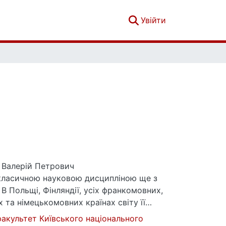
(current)
Увійти
Валерій Петрович
 класичною науковою дисципліною ще з
. В Польщі, Фінляндії, усіх франкомовних,
 та німецькомовних країнах світу її
ь саме як «Етнологія», а в англомовних
факультет Київського національного