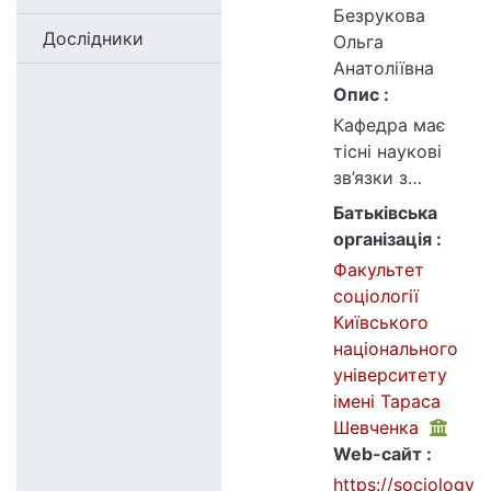
Безрукова
Дослідники
Ольга
Анатоліївна
Опис :
Кафедра має
тісні наукові
зв’язки з
освітніми та
Батьківська
науковими
організація :
установами
Факультет
України:
соціології
Інститут
Київського
соціології НАНУ
національного
(Нацiональна
університету
академiя наук
імені Тараса
України) (м.
Шевченка
Київ), Науково-
Web-сайт :
дослідний
https://sociology