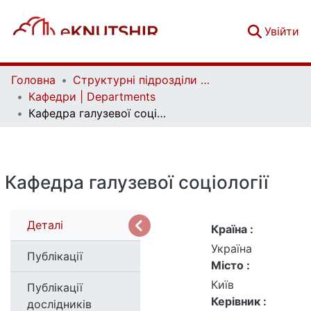
(c
Увійти
Головна
Структурні підрозділи Київського національного університету імені Тараса Шевченка та Організації | Faculties, Institutes and Departments of Taras Shevchenko National University of Kyiv and Organizations
Кафедри | Departments
Кафедра галузевої соціології
Кафедра галузевої соціології
Деталі
Країна :
Україна
Публікації
Місто :
Київ
Публікації
Керівник :
дослідників