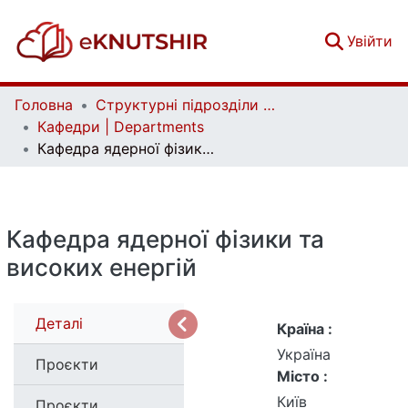
(c
Увійти
Головна
Структурні підрозділи Київського національного університету імені Тараса Шевченка та Організації | Faculties, Institutes and Departments of Taras Shevchenko National University of Kyiv and Organizations
Кафедри | Departments
Кафедра ядерної фізики та високих енергій
Кафедра ядерної фізики та
високих енергій
Деталі
Країна :
Україна
Проєкти
Місто :
Київ
Проєкти