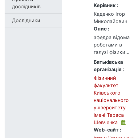
Керівник :
дослідників
Каденко Ігор
Дослідники
Миколайович
Опис :
афедра відома
роботами в
галузі фізики
швидких
Батьківська
нейтронів,
організація :
прискорювальн
Фізичний
ої техніки,
факультет
ядерної
Київського
спектроскопії,
національного
ядерної
університету
електроніки,
імені Тараса
прикладної
Шевченка
ядерної фізики,
Web-сайт :
ядерної