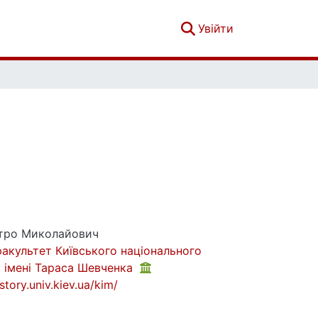
(current)
Увійти
тро Миколайович
факультет Київського національного
у імені Тараса Шевченка
story.univ.kiev.ua/kim/