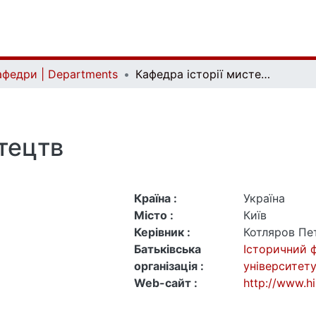
афедри | Departments
Кафедра історії мистецтв
стецтв
Країна :
Україна
Місто :
Київ
Керівник :
Котляров Пе
Батьківська
Історичний 
організація :
університет
Web-сайт :
http://www.hi