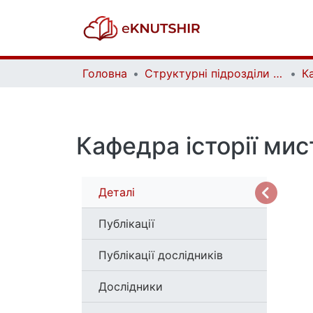
Головна
Структурні підрозділи Київського національного університету імені Тараса Шевченка та Організації | Faculties, Institutes and Departments of Taras Shevchenko National University of Kyiv and Organizations
К
Кафедра історії ми
Деталі
Публікації
Публікації дослідників
Дослідники