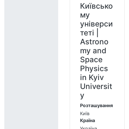
Київсько
му
універси
теті |
Astrono
my and
Space
Physics
in Kyiv
Universit
y
Розташування
Київ
Країна
Україна