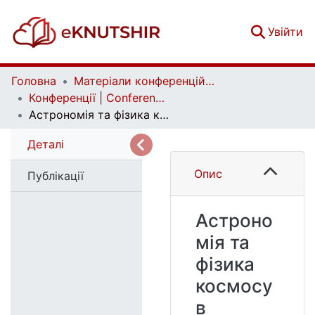
(c
Увійти
Головна
Матеріали конференцій | Conference materials
Конференції | Conferences
Астрономія та фізика космосу в Київському університеті | Astronomy and Space Physics in Kyiv University
Деталі
Опис
Публікації
Астроно
мія та
фізика
космосу
в