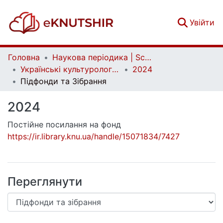
(c
Увійти
Головна
Наукова періодика | Scientific periodicals
Українські культурологічні студії | Ukrainian Cultural Studies
2024
Підфонди та Зібрання
2024
Постійне посилання на фонд
https://ir.library.knu.ua/handle/15071834/7427
Переглянути